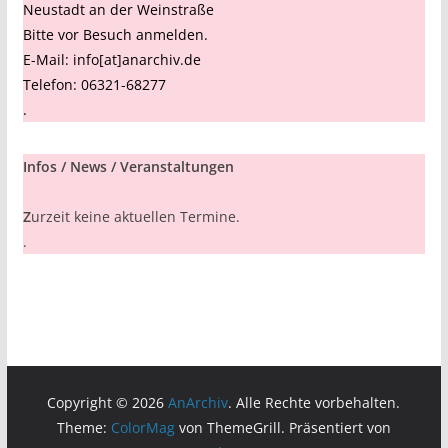
Neustadt an der Weinstraße
Bitte vor Besuch anmelden.
E-Mail: info[at]anarchiv.de
Telefon: 06321-68277
.
Infos / News / Veranstaltungen
Z
urzeit keine aktuellen Termine.
.
Copyright © 2026
AnArchiv
. Alle Rechte vorbehalten.
Theme:
ColorMag
von ThemeGrill. Präsentiert von